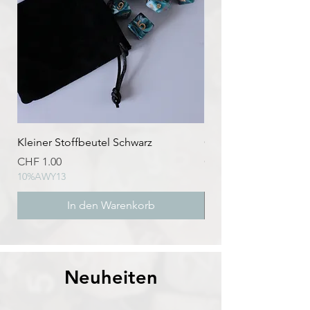
Kleiner Stoffbeutel Schwarz
Grosser Stoffbeutel 
Preis
Preis
CHF 1.00
CHF 8.00
10%AWY13
10%AWY13
In den Warenkorb
Neuheiten