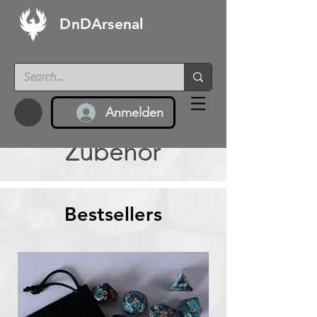
DnDArsenal
Anmelden
Zubehör
Bestsellers