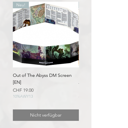
Neu!
Neu!
Out of The Abyss DM Screen
Baldur's Gate: Abstieg 
[EN]
Avernus Spielleiter*inn
[FR/EN/DE]
Preis
CHF 19.00
10%AWY13
Preis
CHF 19.00
10%AWY13
Nicht verfügbar