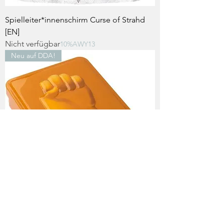
Spielleiter*innenschirm Curse of Strahd
[EN]
Nicht verfügbar
10%AWY13
Neu auf DDA!
Mönch Spielsteine-Set [FR/EN/DE]