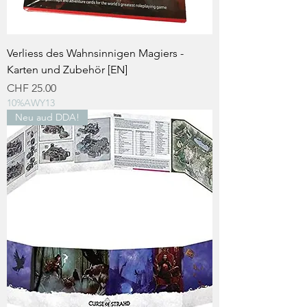
Verliess des Wahnsinnigen Magiers -
Karten und Zubehör [EN]
Preis
CHF 25.00
10%AWY13
Neu aud DDA!