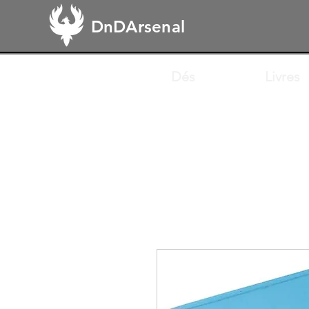
DnDArsenal
Dés
Livres