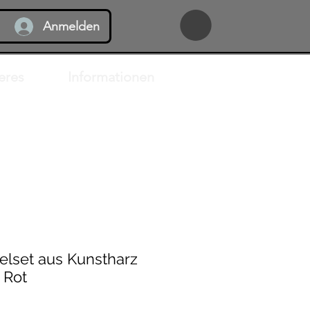
Anmelden
eres
Informationen
lset aus Kunstharz
 Rot