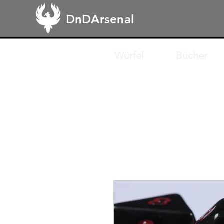
DnDArsenal
Würfel
Bücher