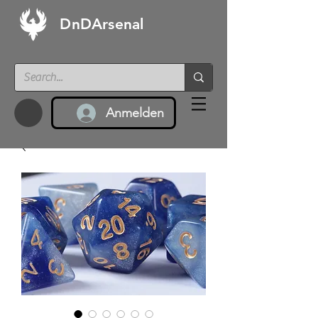
DnDArsenal
Anmelden