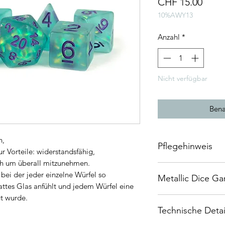
Preis
CHF 15.00
10%AWY13
Anzahl
*
Nicht verfügbar
Bena
n,
Pflegehinweis
r Vorteile: widerstandsfähig,
sch um überall mitzunehmen.
Der Kunstharz, aus 
 bei der jeder einzelne Würfel so
Metallic Dice G
hochqualitativ und 
mattes Glas anfühlt und jedem Würfel eine
normalerweise keine
gt wurde.
DnDArsenal ist stolz
Sie können in einem
Technische Detai
Wiederverkäufer von
Kunstharzwürfel auf
qualitativ hochwerti
von gemeinsamer Au