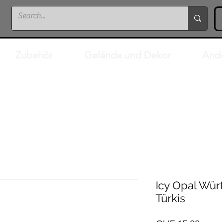
Zubehör
Gelände und Dekor
And
Icy Opal Wür
Türkis