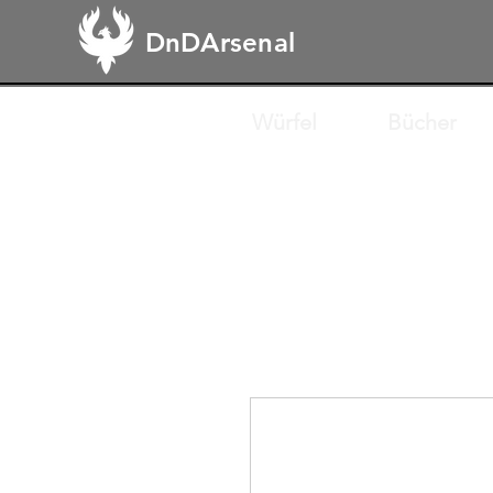
DnDArsenal
Würfel
Bücher