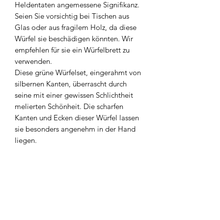
Heldentaten angemessene Signifikanz.
Seien Sie vorsichtig bei Tischen aus
Glas oder aus fragilem Holz, da diese
Würfel sie beschädigen könnten. Wir
empfehlen für sie ein Würfelbrett zu
verwenden.
Diese grüne Würfelset, eingerahmt von
silbernen Kanten, überrascht durch
seine mit einer gewissen Schlichtheit
melierten Schönheit. Die scharfen
Kanten und Ecken dieser Würfel lassen
sie besonders angenehm in der Hand
liegen.
Pflegehinweis
Unsere Metallwürfel haben alle ein
Herkunft
gewisses Gewicht und Ecken, die
Oberflächen beschädigen können. Wir