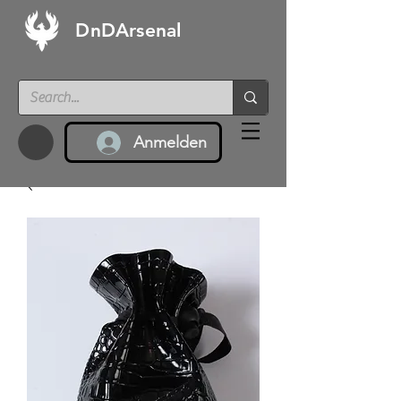
DnDArsenal
Anmelden