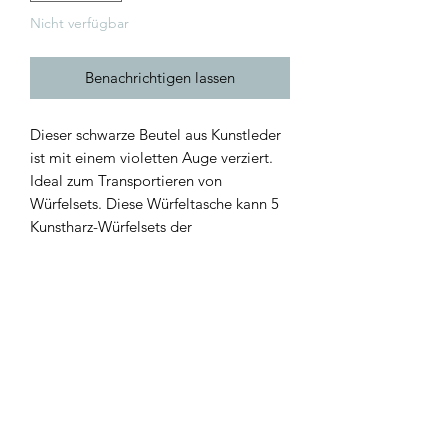
Nicht verfügbar
Benachrichtigen lassen
Dieser schwarze Beutel aus Kunstleder
ist mit einem violetten Auge verziert.
Ideal zum Transportieren von
Würfelsets. Diese Würfeltasche kann 5
Kunstharz-Würfelsets der
Standardgröße fassen.
Technische Details
Maße: 14 x 10 cm
Herkunft
Gewicht: 30 g
Materialien: Kunstleder, Kunststoff
Dieser Stoffbeutel wurde in China von
einem sorgfältig ausgewählten