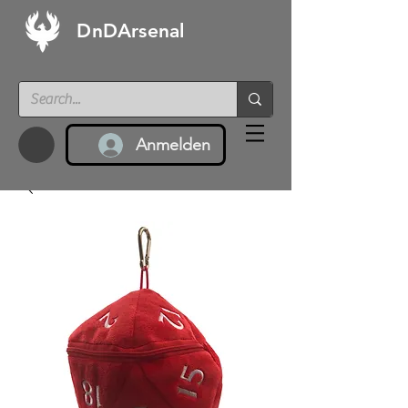
DnDArsenal
Anmelden