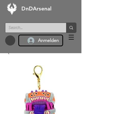
DnDArsenal
Anmelden