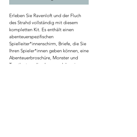
Erleben Sie Ravenloft und der Fluch
des Strahd vollständig mit diesem
kompletten Kit. Es enthält einen
abenteuerspezifischen
Spielleiter*innenschirm, Briefe, die Sie
Ihren Spieler*innen geben können, eine
Abenteuerbroschüre, Monster und
Tarotkarten, die ebenso schön wie
erschreckend sind, und ermöglichst es
Ihnen vollständig in diese dunkle und
mysteriöse Welt einzutauchen!
Technische Details
Dieses Kit enthält:
1 x Der Fluch des Strad, aufgeteilt in