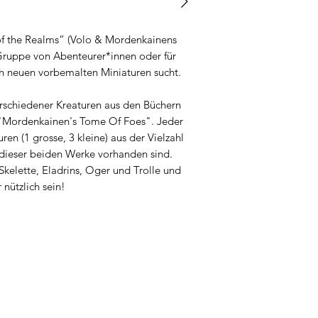
Dragons 5th Edition
 of the Realms“ (Volo & Mordenkainens
e Gruppe von Abenteurer*innen oder für
ach neuen vorbemalten Miniaturen sucht.
verschiedener Kreaturen aus den Büchern
 "Mordenkainen's Tome Of Foes". Jeder
uren (1 grosse, 3 kleine) aus der Vielzahl
 dieser beiden Werke vorhanden sind.
Skelette, Eladrins, Oger und Trolle und
 nützlich sein!