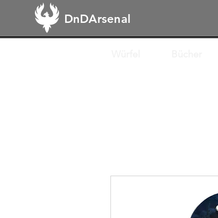
DnDArsenal
Würfel
Bücher