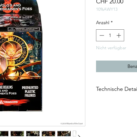
Preis
CHF 20.00
10%AWY13
Anzahl
*
Nicht verfügbar
Bena
Technische Detai
Dieses Paket enthält
Eine große Miniatur
King's Thunder Pack
Diese Miniaturen si
System gemacht. (1-