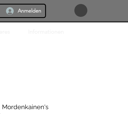
Anmelden
eres
Informationen
& Mordenkainen's
r