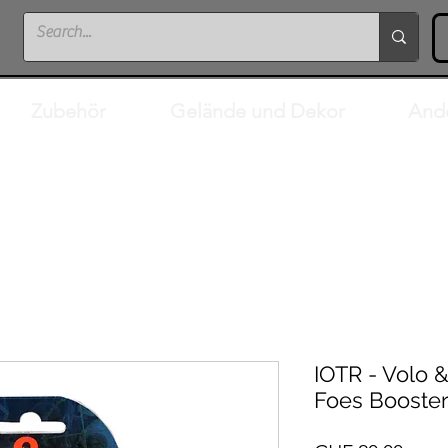
Zubehör
Gelände und Dekor
And
IOTR - Volo 
Foes Booste