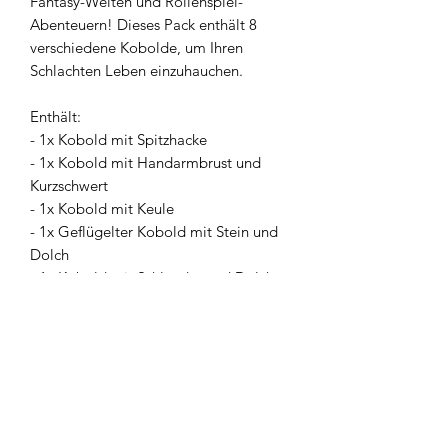
Fantasy-Welten und Rollenspiel-
Abenteuern! Dieses Pack enthält 8
verschiedene Kobolde, um Ihren
Schlachten Leben einzuhauchen.
Enthält:
- 1x Kobold mit Spitzhacke
- 1x Kobold mit Handarmbrust und
Kurzschwert
- 1x Kobold mit Keule
- 1x Geflügelter Kobold mit Stein und
Dolch
- 1x Kobold mit Schleuder und Dolch
- 1x Geflügelter Kobold, der ein
Feuerpfeil abfeuert
- 1x Kobold-Erfinder
- 1x Kobold mit Speer und Schild
Herkunft