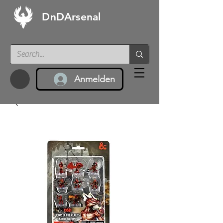
DnDArsenal
Anmelden