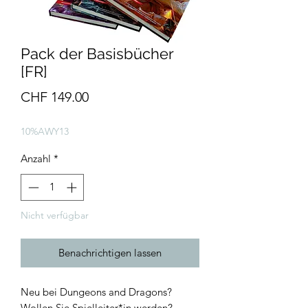
Pack der Basisbücher
[FR]
Preis
CHF 149.00
10%AWY13
Anzahl
*
Nicht verfügbar
Benachrichtigen lassen
Neu bei Dungeons and Dragons?
Wollen Sie Spielleiter*in werden?