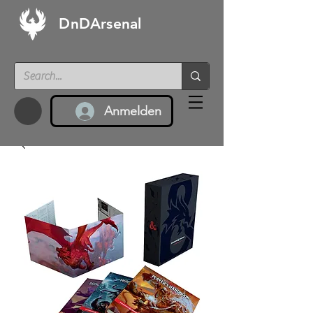
DnDArsenal
Anmelden