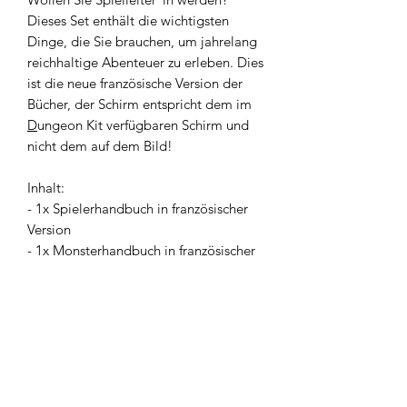
Dieses Set enthält die wichtigsten
Dinge, die Sie brauchen, um jahrelang
reichhaltige Abenteuer zu erleben. Dies
ist die neue französische Version der
Bücher, der Schirm entspricht dem im
D
ungeon Kit verfügbaren Schirm und
nicht dem auf dem Bild!
Inhalt:
- 1x Spielerhandbuch in französischer
Version
- 1x Monsterhandbuch in französischer
Version
- 1x Spielleiterhandbuch in
französischer Version
- 1x fester Schirm für SL mit 4 Panels,
Querformat.