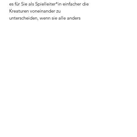
es für Sie als Spielleiter*in einfacher die
Kreaturen voneinander zu
unterscheiden, wenn sie alle anders
aussehen!
Technische Details
Miniaturen im 28-mm-Massstab, ideal
für Rollenspiele wie Dungeons and
Dragons.
DnDArsenal
Diese Miniaturen wurden von uns in 3D
gedruckt.
info@dndarsenal.com
Inhalt des Packs:
+41(0)78 841 11 47
- 1x Kobold-Anführer
- 1x Kobold-Kundschafter
- 1x Kobold-Schamane
©2020 durch Unknown Echoes.