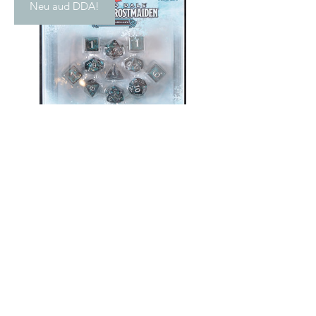
Neu aud DDA!
Rime of the
Frostmaiden
dice and
miscellany