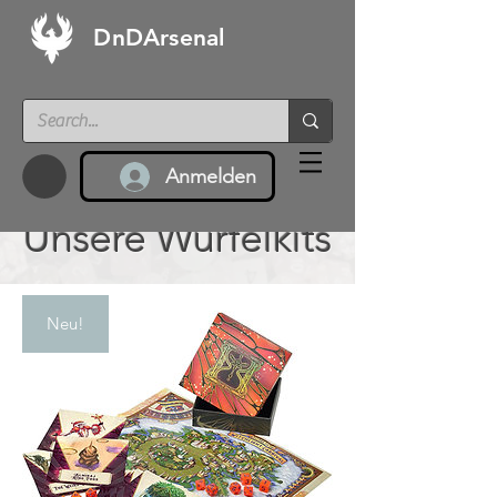
DnDArsenal
Anmelden
Unsere Würfelkits
Neu!