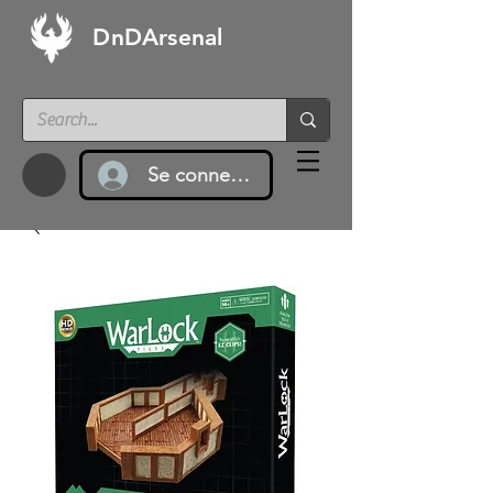
DnDArsenal
Se connecter