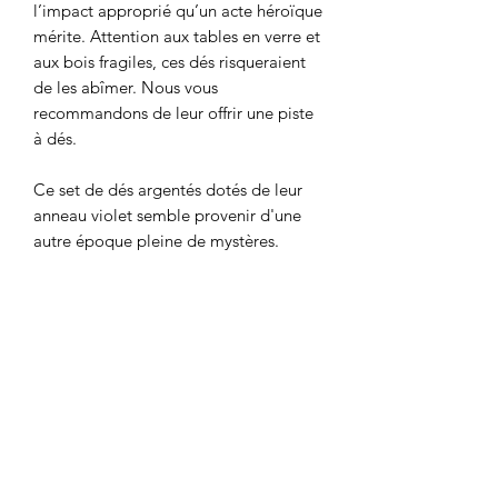
l’impact approprié qu’un acte héroïque
mérite. Attention aux tables en verre et
aux bois fragiles, ces dés risqueraient
de les abîmer. Nous vous
recommandons de leur offrir une piste
à dés.
Ce set de dés argentés dotés de leur
anneau violet semble provenir d'une
autre époque pleine de mystères.
Conseils d'entretien
Tous nos dés en métal pèsent un
Origine
certain poids et ont des angles qui
peuvent marquer les surfaces. Nous
Ce set en métal a été fabriqué en
recommandons donc de toujours les
Détails techniques
Chine et nous provient d'un fournisseur
rouler sur des surfaces résistantes ou
à Hong Kong qui a été choisi après une
dans des pistes à dés. Vous pourrez en