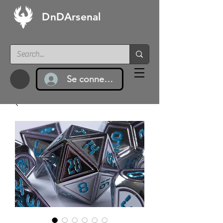
DnDArsenal
Se connecter