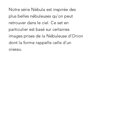
Notre série Nébula est inspirée des
plus belles nébuleuses qu'on peut
retrouver dans le ciel. Ce set en
particulier est basé sur certaines
images prises de la Nébuleuse d'Orion
dont la forme rappelle celle d'un
oiseau.
Conseils d'entretien
La résine utilisée pour fabriquer ces
Origine
dés est d'excellente qualité, ils ne
nécessitent donc normalement aucun
Ce set en résine a été fabriqué en
entretien.
Détails techniques
Chine et nous provient d'un fournisseur
à Hong Kong qui a été rigoureusement
Ils peuvent être conservés avec d'autres
Ce set de dés polyédriques contient:
sélectionné.
dés en résine dans un sac, mais nous
- 1x dé à 20 faces
vous déconseillons de les garder