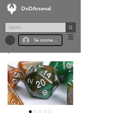
DnDArsenal
Se connecter