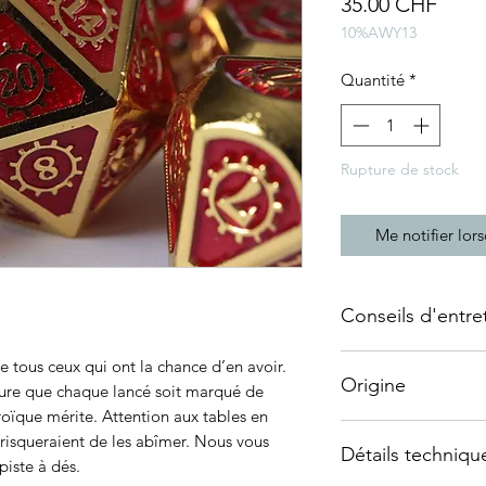
Prix
35.00 CHF
10%AWY13
Quantité
*
Rupture de stock
Me notifier lors
Conseils d'entre
Tous nos dés en méta
 tous ceux qui ont la chance d’en avoir.
Origine
des angles qui peuv
sure que chaque lancé soit marqué de
recommandons donc d
oïque mérite. Attention aux tables en
Ce set en métal a é
surfaces résistantes
s risqueraient de les abîmer. Nous vous
Détails techniqu
provient d'un fourn
pourrez en trouver d
piste à dés.
rigoureusement séle