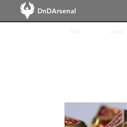
DnDArsenal
Dés
Livres