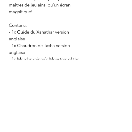
maîtres de jeu ainsi qu'un écran
magnifique!
Contenu:
- 1x Guide du Xanathar version
anglaise
- 1x Chaudron de Tasha version
anglaise
- 1x Mordenkeinen's Monsters of the
Multiverse version anglaise
- 1x Écran pour MJ rigide avec 4
panneaux, format paysage en anglais.
Détails techniques
Poids : 4 kg
Dimensions : 223 x 298 x 79mm
Contenu: 3 livres, 1 écran rigide et 1
coffret rigide illustré
DnDArsenal