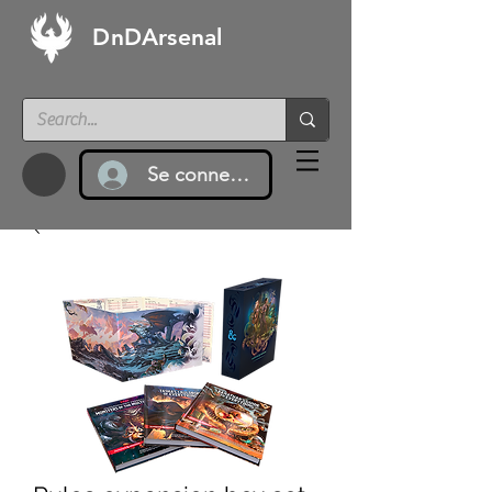
DnDArsenal
Se connecter