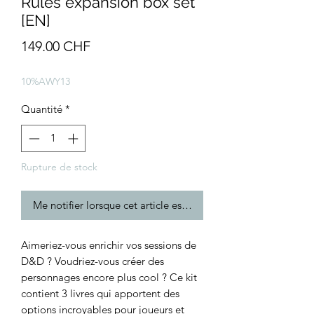
Rules expansion box set
[EN]
Prix
149.00 CHF
10%AWY13
Quantité
*
Rupture de stock
Me notifier lorsque cet article est disponible
Aimeriez-vous enrichir vos sessions de
D&D ? Voudriez-vous créer des
personnages encore plus cool ? Ce kit
contient 3 livres qui apportent des
options incroyables pour joueurs et