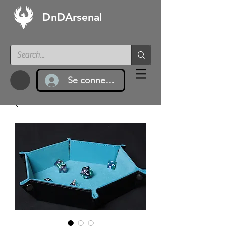
DnDArsenal
Se connecter