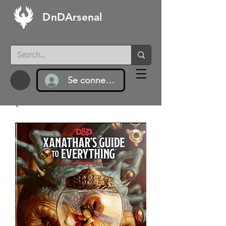
DnDArsenal
Se connecter