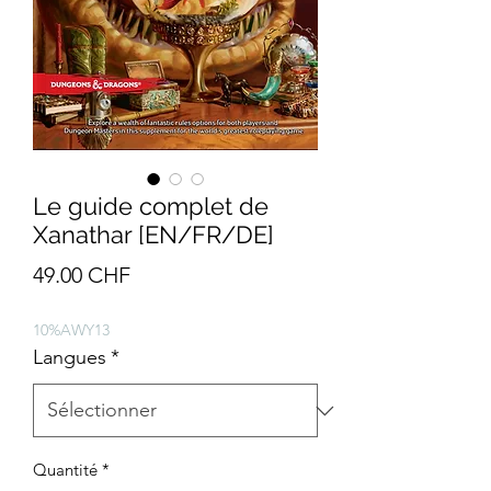
Le guide complet de
Xanathar [EN/FR/DE]
Prix
49.00 CHF
10%AWY13
Langues
*
Quantité
*