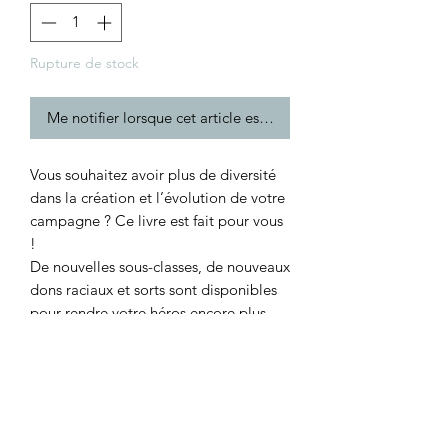
Rupture de stock
Me notifier lorsque cet article est disponible
Vous souhaitez avoir plus de diversité
dans la création et l’évolution de votre
campagne ? Ce livre est fait pour vous
!
De nouvelles sous-classes, de nouveaux
dons raciaux et sorts sont disponibles
pour rendre votre héros encore plus
unique.
Vous trouverez aussi des outils pour
donner une peau neuve à vos pièges et
objets magiques et rendre votre
campagne encore plus unique.