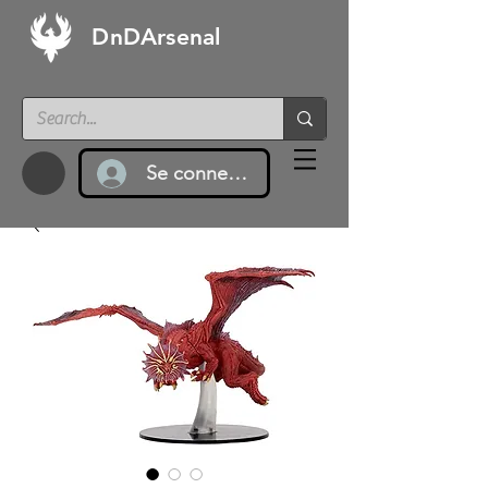
DnDArsenal
Se connecter