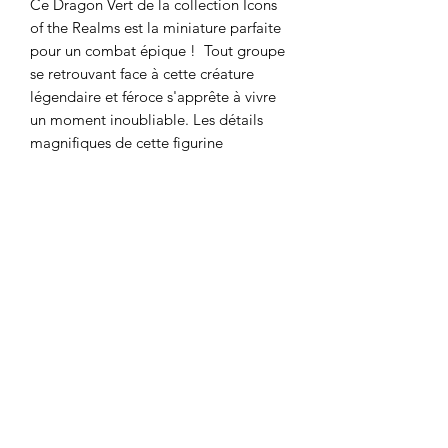
Ce Dragon Vert de la collection Icons
of the Realms est la miniature parfaite
pour un combat épique ! Tout groupe
se retrouvant face à cette créature
légendaire et féroce s'apprête à vivre
un moment inoubliable. Les détails
magnifiques de cette figurine
premium de taille gigantesque ne
manqueront d'impressiosner votre
tablée.
Détails techniques
Les dimensions du pack d'emballage
sont de 24.892 cm x 30.734 cm x 33.02
cm
Cette figurine est faite pour un système
DnDArsenal
de jeu à 28mm. (cases 1 pouce, p.ex:
Donjons et Dragons 5e édition)
info@dndarsenal.com