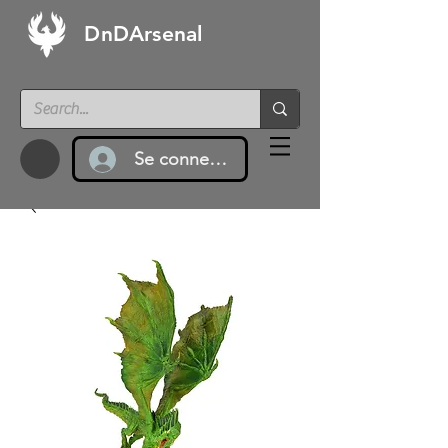
DnDArsenal
Se connecter