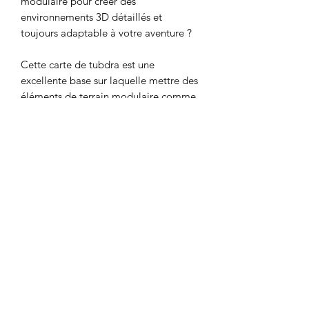
modulaire pour créer des
environnements 3D détaillés et
toujours adaptable à votre aventure ?
Cette carte de tubdra est une
excellente base sur laquelle mettre des
éléments de terrain modulaire comme
les systèmes de Warlock ou votre
propre décor!
Détails techniques
Échelle adaptée à Donjons & Dragons
5e édition (1 pouce/ case).
Taille de la carte: 91.44cm / 152.4cm
DnDArsenal
info@dndarsenal.com