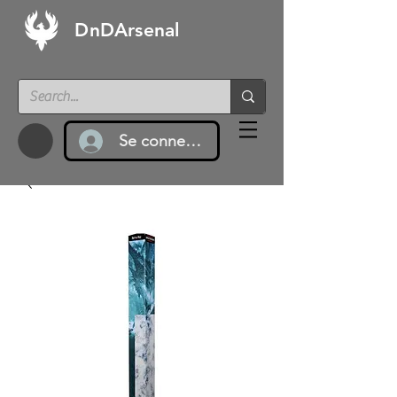
DnDArsenal
Se connecter