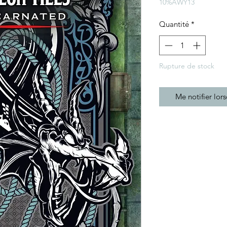
10%AWY13
Quantité
*
Rupture de stock
Me notifier lors