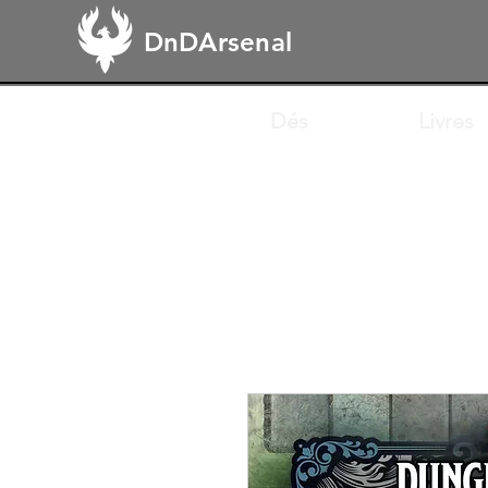
DnDArsenal
Dés
Livres