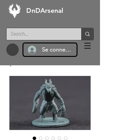
DnDArsenal
Se connecter