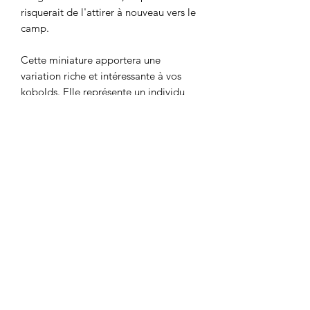
risquerait de l'attirer à nouveau vers le
camp.
Cette miniature apportera une
variation riche et intéressante à vos
kobolds. Elle représente un individu
que n'aurait pu s'armer que de ce qu'il
y pu trouver dans la nature.
Détails techniques
Miniature à l'échelle 28mm, idéale
pour les jeux de rôles comme Donjons
et Dragons.
DnDArsenal
Taille: Petite
info@dndarsenal.com
Cette figurine a été imprimée en 3D
par nos soins.