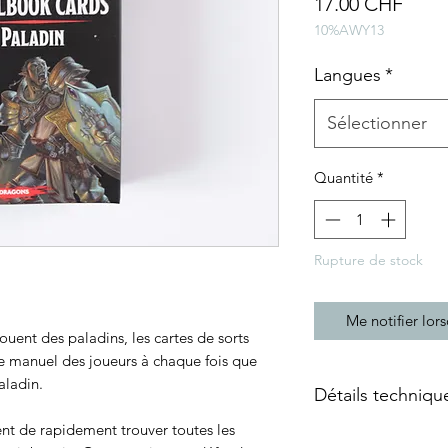
Prix
17.00 CHF
10%AWY13
Langues
*
Sélectionner
Quantité
*
Rupture de stock
Me notifier lors
ouent des paladins, les cartes de sorts
re manuel des joueurs à chaque fois que
aladin.
Détails techniqu
ent de rapidement trouver toutes les
Langue: Français