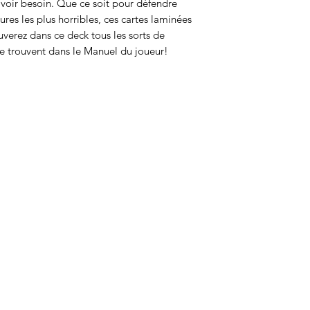
avoir besoin. Que ce soit pour défendre
ures les plus horribles, ces cartes laminées
Nombre de cartes: 
ouverez dans ce deck tous les sorts de
se trouvent dans le Manuel du joueur!
Poids: 160g