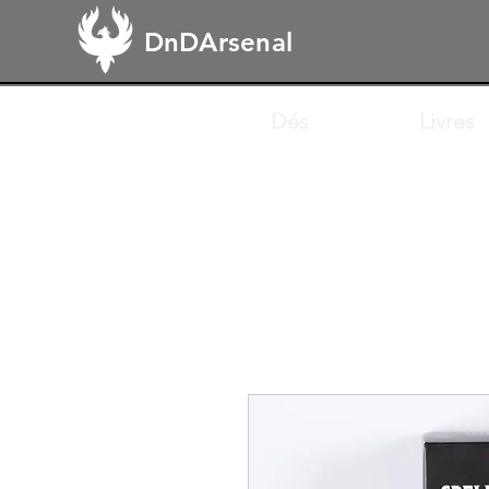
DnDArsenal
Dés
Livres