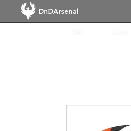
DnDArsenal
Dés
Livres