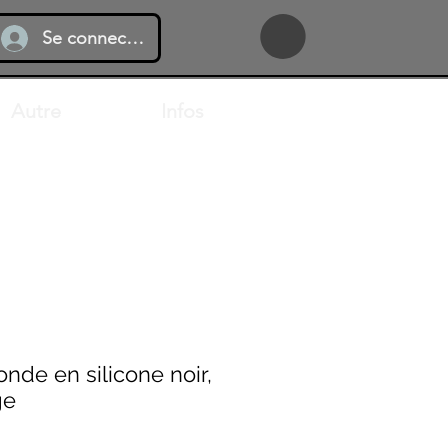
Se connecter
Autre
Infos
onde en silicone noir,
ge