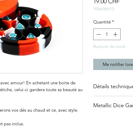
Prix
19.00 CHF
10%AWY13
Quantité
*
Rupture de stock
Me notifier lors
é avec amour! En achetant une boite de
Détails techniqu
étiche, celui-ci gardera toute sa beauté au
Dimensions :
Metallic Dice G
Matériau : Silicone
erons vos dés au chaud et ce, avec style.
Couleur : Noir, blan
DnDArsenal est fier 
t pas inclus.
Metallic Dice Games
Compatible avec les 
qualité depuis 2014,
cette boite ne convi