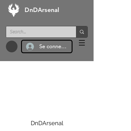
DnDArsenal
Se connecter
DnDArsenal