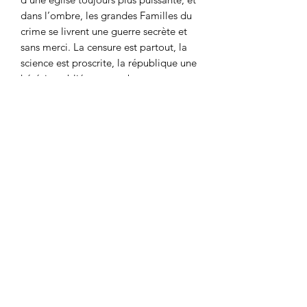
dans l’ombre, les grandes Familles du
crime se livrent une guerre secrète et
sans merci. La censure est partout, la
science est proscrite, la république une
hérésie oubliée, et nombreux sont ceux
qui se tournent vers le crime
organisé…C’est cette voie que vous
avez choisie. Désormais, vous êtes un
hors-la-loi un rôdeur, un voleur, ou l’un
de ces mendiants qui hantent les
recoins sordides de la Principauté. Prêt
à tout, peut-être serez-vous la flamme
qui ravivera les espoirs déçus des
générations trahies?"
Informations supplémentaires:
Publication: Avril 2006