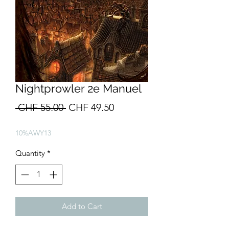
Nightprowler 2e Manuel
Regular
Sale
 CHF 55.00 
CHF 49.50
Price
Price
10%AWY13
Quantity
*
Add to Cart