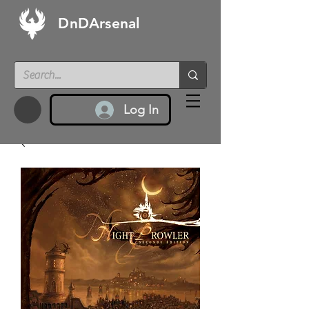
DnDArsenal
Log In